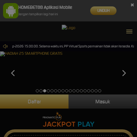
×
HOMEBET88 Aplikasi Mobile
UNDUH
Jangan tampilkan lagi hari ini
 30-Sep-2026 15.00.00. Selama waktu ini, PP Virtual Sports permainan tidak akan tersedia. Ka
Daftar
Masuk
JACKPOT
PLAY