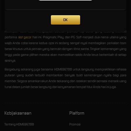
Bocoran Provider Paling Populer
dengan Winrate Tertinggi Hari Ini
OK
Untuk mendukung metode spin rumahan Anda agar semakin menghasilkan profit
melimpah kami telah menyiapkan deretan provider top dunia yang sedang memiliki
performa
slot gacor
hari ini. Pragmatic Play dan PG Soft menjadi dua nama utama yang
wajib Anda coba karena kedua opsi ini sedang sangat royal membagikan perkalian bom
besar khusus untuk pemain yang bermain dengan ritme santai. Tingkat kemenangan yang
tinggi pada game pilihan mereka akan memastikan saldo Anda terus bertambah di setiap
sesinya.
Bergabung sekarang juga bersama HOMEBET88 untuk langsung mempraktikkan rahasia
putaran yang sudah terbukti memberikan banyak bukti kemenangan nyata bagi para
member. Segera amankan akun Anda sekarang dan rasakan sendiri sensasi menarik uang
tunai dalam jumlah besar langsung dari kenyamanan tempat tidur Anda hari ini juga.
Kebijaksanaan
Platform
Tentang HOMEBET88
Promosi