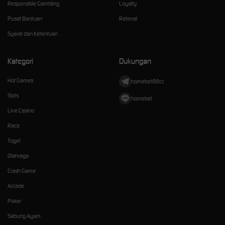
Responsible Gambling
Loyalty
Pusat Bantuan
Referral
Syarat dan Ketentuan
Kategori
Dukungan
Hot Games
homebet88cc
Slots
homebet
Live Casino
Race
Togel
Olahraga
Crash Game
Arcade
Poker
Sabung Ayam