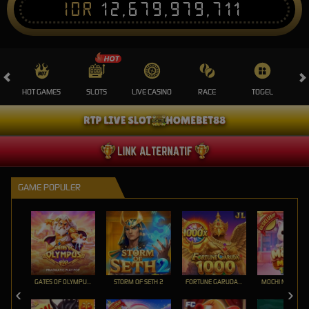
IDR
12,679,979,711
HOT GAMES
SLOTS
LIVE CASINO
RACE
TOGEL
OL
GAME POPULER
GATES OF OLYMPUS POP
STORM OF SETH 2
FORTUNE GARUDA 1000
MOCHI MANIA 1