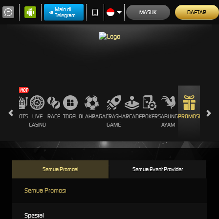
Main di
MASUK
DAFTAR
Telegram
HOT
SLOTS
LIVE
RACE
TOGEL
OLAHRAGA
CRASH
ARCADE
POKER
SABUNG
PROMOSI
AMES
CASINO
GAME
AYAM
Semua Promosi
Semua Event Provider
Semua Promosi
Spesial