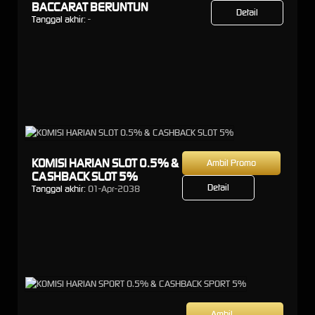
BACCARAT BERUNTUN
Detail
Tanggal akhir:
-
KOMISI HARIAN SLOT 0.5% &
Ambil Promo
CASHBACK SLOT 5%
Detail
Tanggal akhir:
01-Apr-2038
Ambil