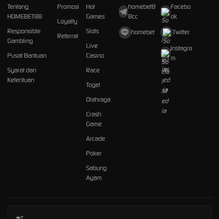
Tentang
Promosi
Hot
homebet8
Facebo
HOMEBET88
Games
8cc
ok
Loyalty
Responsible
Slots
homebet
Twitter
Referral
Gambling
Live
Instagra
Pusat Bantuan
Casino
m
Syarat dan
Race
Ketentuan
Togel
Olahraga
Crash
Game
Arcade
Poker
Sabung
Ayam