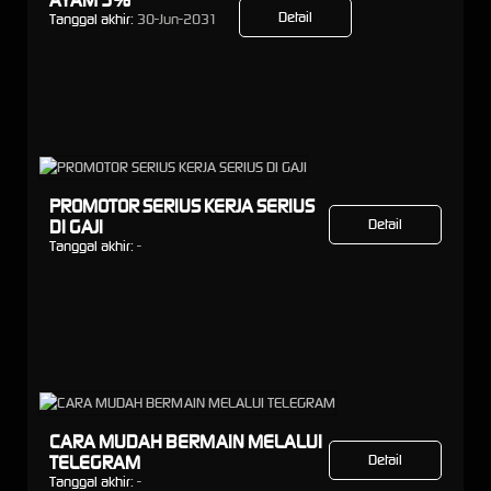
AYAM 5%
Detail
Tanggal akhir:
30-Jun-2031
PROMOTOR SERIUS KERJA SERIUS
DI GAJI
Detail
Tanggal akhir:
-
CARA MUDAH BERMAIN MELALUI
TELEGRAM
Detail
Tanggal akhir:
-