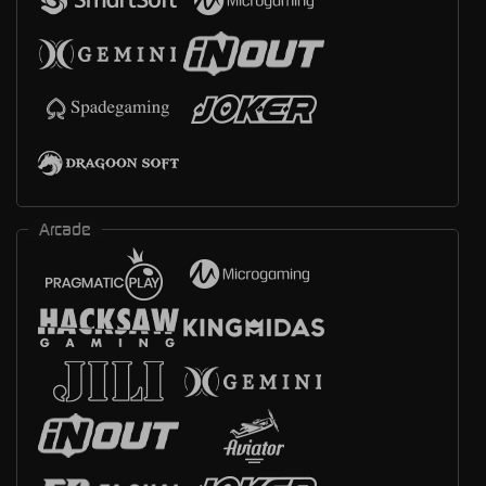
Arcade