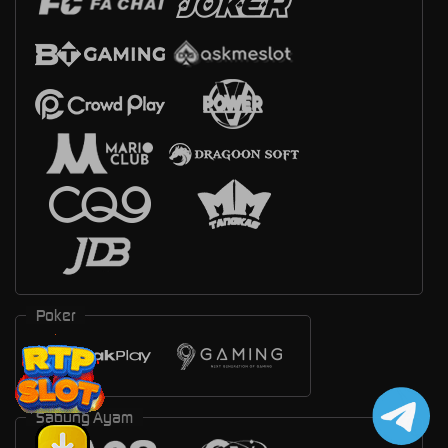
Poker
Sabung Ayam