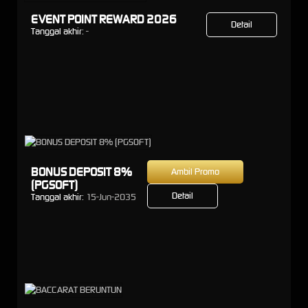
EVENT POINT REWARD 2026
Detail
Tanggal akhir:
-
BONUS DEPOSIT 8%
Ambil Promo
(PGSOFT)
Detail
Tanggal akhir:
15-Jun-2035