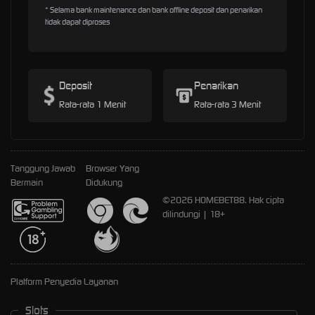
* Selama bank maintenance dan bank offline deposit dan penarikan
tidak dapat diproses
Deposit
Penarikan
Rata-rata 1 Menit
Rata-rata 3 Menit
Tanggung Jawab
Browser Yang
Bermain
Didukung
©2026 HOMEBET88. Hak cipta
dilindungi | 18+
Platform Penyedia Layanan
Slots