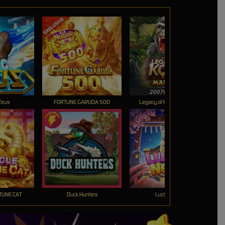
Zeus
FORTUNE GARUDA 500
Legacy of Kong Maxways
TUNE CAT
Duck Hunters
Lucky Neko