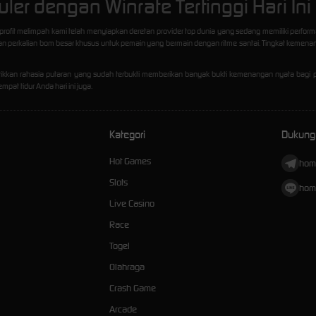
ler dengan Winrate Tertinggi Hari Ini
fit melimpah kami telah menyiapkan deretan provider top dunia yang sedang memiliki perfor
an perkalian bom besar khusus untuk pemain yang bermain dengan ritme santai. Tingkat kemen
kan rahasia putaran yang sudah terbukti memberikan banyak bukti kemenangan nyata bagi 
at tidur Anda hari ini juga.
Kategori
Dukung
Hot Games
hom
Slots
hom
Live Casino
Race
Togel
Olahraga
Crash Game
Arcade