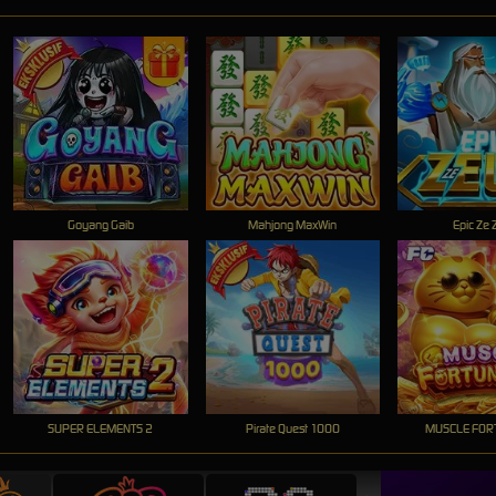
Goyang Gaib
Mahjong MaxWin
Epic Ze 
SUPER ELEMENTS 2
Pirate Quest 1000
MUSCLE FOR