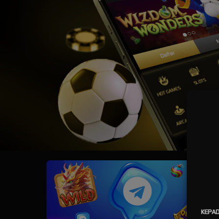
vika1****6
IDR
2,894,500.00
Sweet Bonanza 2500
ce****5
IDR
2,884,500.00
Gates of Gatot Kaca 1000
doub****m
IDR
2,790,400.00
Gates of Olympus 1000
fifikac****9
IDR
2,643,600.00
Rujak Bonanza 1000
yen****1
IDR
2,572,800.00
Mahjong Wins 3 – Black
Scatter
KEPAD