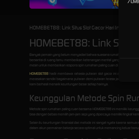
/ LIV
HOMEBET88: Link Situs Slot Gacor Hari Ini Rahasi
HOMEBET88: Link Situs S
Banyak pemain yang belum menyadari bahwa suasana rumah sebenarnya men
bersantai di ruang tamu memberikan ketenangan mental yang membuat Anda b
mesin untuk memberikan respons spin rumahan paling cuan di setiap putara
HOMEBET88
hadir membawa rahasia putaran slot gacor ini agar bisa din
merasakan sendiri bagaimana putaran demi putaran terasa jauh lebih ring
kami berhasil menarik keuntungan besar setiap harinya.
Keunggulan Metode Spin R
Metode spin rumahan paling cuan bersama HOMEBET88 ini memiliki keunggul
bisa dengan bebas memilih jam-jam sepi yang dipercaya memiliki tingkat kem
Selain itu keuntungan finansial dari metode ini sangat nyata karena sem
dalam akun permainan bekerja secara optimal untuk memancing keluar bonus 