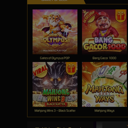
Gates of Olympus POP
Bang Gacor 1000
Mahjong Wins 3 – Black Scatter
Mahjong Ways