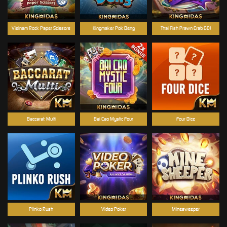
Vietnam Rock Paper Scissors
Kingmaker Pok Deng
Thai Fish Prawn Crab GO!
Baccarat: Multi
Bai Cao Mystic Four
Four Dice
Plinko Rush
Video Poker
Minesweeper