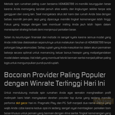
Metode spin rumahan paling cuan bersama HOMEBET88 ini memiliki keunggulan besar
karena Anda memegang kendali penuh atas waktu dan lingkungan sekitar tanpa ada
gangguan dari orang lain. Saat mengakses situs slot kami dari rumah Anda bisa dengan
bebas memilih jam-jam sepi yang dipercaya memiliki tingkat kemenangan lebih tinggi.
Fokus yang terjaga dengan baik membuat insting Anda jauh lebih tajam dalam
menerapkan strategi terbaik demi menjemput perkalian besar.
Selain itu keuntungan finansial dari metode ini sangat nyata karena semua modal yang
Anda miliki bisa dialokasikan sepenuhnya untuk melakukan taruhan di HOMEBET88 tanpa
potongan biaya akomodasi. Setiap rupiah yang Anda masukkan ke dalam akun permainan
bekerja secara optimal untuk memancing keluar bonus freespin yang melipatgandakan
modal dalam sekejap. Hal inilah yang membuat teknik bermain santai menjadi pilihan paling
logis untuk mengumpulkan pundi-pundi rupiah.
Bocoran Provider Paling Populer
dengan Winrate Tertinggi Hari Ini
Untuk mendukung metode spin rumahan Anda agar semakin menghasilkan profit
melimpah kami telah menyiapkan deretan provider top dunia yang sedang memiliki
Tap Saya!
performa
slot gacor
hari ini. Pragmatic Play dan PG Soft menjadi dua nama utama yang
wajib Anda coba karena kedua opsi ini sedang sangat royal membagikan perkalian bom
besar khusus untuk pemain yang bermain dengan ritme santai. Tingkat kemenangan yang