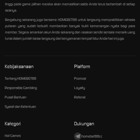
tinggi pada game pilihan mereka akan memastikan saldo Anda terus bertambah di setiap
sesinya.
Bergabung sekarang juga bersama HOMEBET88 untuk langsung mempraktikkan rahasia
putaran yang sudah terbukti memberikan banyak bukti kemenangan nyata bagi para
member. Segera amankan akun Anda sekarang dan rasakan sendiri sensasi menarik uang
tunai dalam jumlah besar langsung dari kenyamanan tempat tidur Anda hari ini juga.
Kebijaksanaan
Platform
Tentang HOMEBET88
Promosi
Responsible Gambling
Loyalty
Pusat Bantuan
Referral
Syarat dan Ketentuan
Kategori
Dukungan
Hot Games
homebet88cc