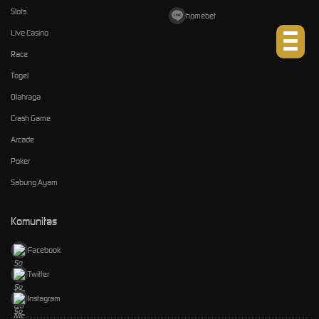
Slots
homebet
Live Casino
Race
Togel
Olahraga
Crash Game
Arcade
Poker
Sabung Ayam
Komunitas
Facebook
Twitter
Instagram