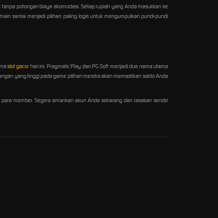
88 tanpa potongan biaya akomodasi. Setiap rupiah yang Anda masukkan ke
ain santai menjadi pilihan paling logis untuk mengumpulkan pundi-pundi
i
orma
slot gacor
hari ini. Pragmatic Play dan PG Soft menjadi dua nama utama
nangan yang tinggi pada game pilihan mereka akan memastikan saldo Anda
 para member. Segera amankan akun Anda sekarang dan rasakan sendiri