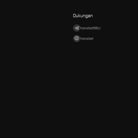
Dukungan
homebet88cc
homebet