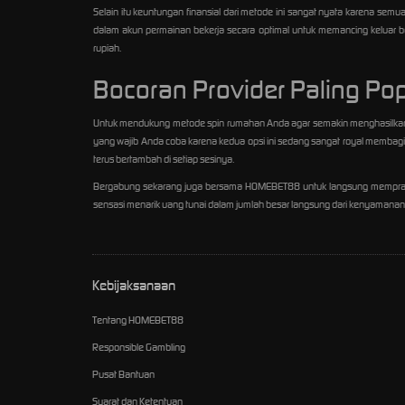
Selain itu keuntungan finansial dari metode ini sangat nyata karena s
dalam akun permainan bekerja secara optimal untuk memancing keluar bo
rupiah.
Bocoran Provider Paling Popu
Untuk mendukung metode spin rumahan Anda agar semakin menghasilkan p
yang wajib Anda coba karena kedua opsi ini sedang sangat royal membag
terus bertambah di setiap sesinya.
Bergabung sekarang juga bersama HOMEBET88 untuk langsung memprakti
sensasi menarik uang tunai dalam jumlah besar langsung dari kenyamanan te
Kebijaksanaan
Tentang HOMEBET88
Responsible Gambling
Pusat Bantuan
Syarat dan Ketentuan