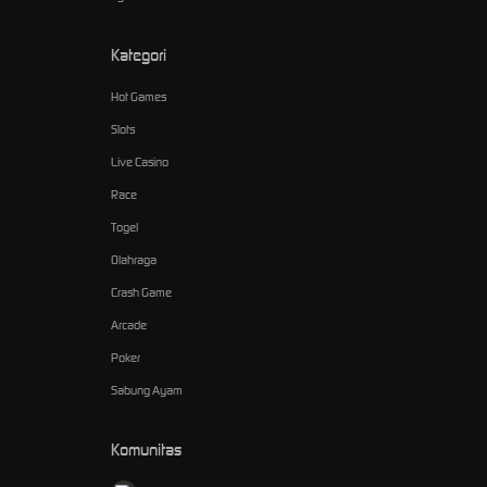
Kategori
Hot Games
Slots
Live Casino
Race
Togel
Olahraga
Crash Game
Arcade
Poker
Sabung Ayam
Komunitas