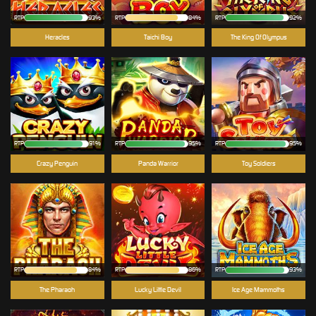
RTP
93%
RTP
84%
RTP
92%
Heracles
Taichi Boy
The King Of Olympus
RTP
91%
RTP
95%
RTP
95%
Crazy Penguin
Panda Warrior
Toy Soldiers
RTP
84%
RTP
86%
RTP
93%
The Pharaoh
Lucky Little Devil
Ice Age Mammoths