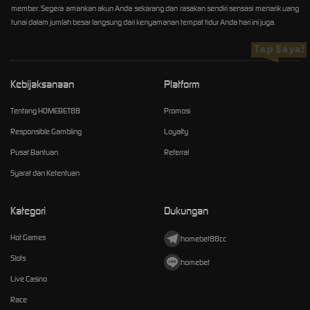
member. Segera amankan akun Anda sekarang dan rasakan sendiri sensasi menarik uang
tunai dalam jumlah besar langsung dari kenyamanan tempat tidur Anda hari ini juga.
Tap Saya!
Kebijaksanaan
Platform
Tentang HOMEBET88
Promosi
Responsible Gambling
Loyalty
Pusat Bantuan
Referral
Syarat dan Ketentuan
Kategori
Dukungan
Hot Games
homebet88cc
Slots
homebet
Live Casino
Race