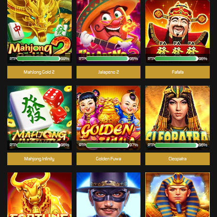
RTP
98%
RTP
96%
RTP
96%
MahJong Gold 2
Jalapeno 2
Fafafa
RTP
96%
RTP
97%
RTP
96%
Mahjong Infinity
Golden Fuwa
Cleopatra