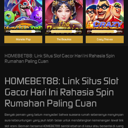
RTP
86%
RTP
84%
RTP
89%
Monster Pop
The Beauties
Crazy Thieves
HOMEBET88: Link Situs Slot Gacor Hari Ini Rahasia Spin
Rumahan Paling Cuan
HOMEBET88: Link Situs Slot
Gacor Hari Ini Rahasia Spin
Rumahan Paling Cuan
Banyak pemain yang belum menyadari bahwa suasana rumah sebenarnya menyimpan
aura keberuntungan yang jauh lebih besar untuk mendatangkan kemenangan lewat link
slot resmi. Bermain bersama HOMEBET88 sambil rebahan di kasur atau bersantai di ruang