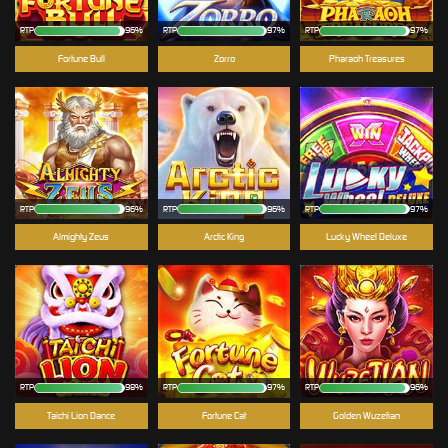
RTP
96%
RTP
97%
RTP
97%
Fortune Bull
Zorro
Pharaoh Treasures
RTP
96%
RTP
96%
RTP
97%
Almighty Zeus
Arctic King
Lucky Wheel Deluxe
RTP
98%
RTP
97%
RTP
96%
Taichi Lion Dance
Fortune Cat
Golden Wuzetian