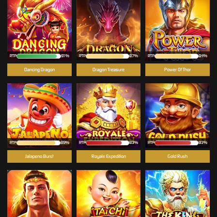
RTP
91%
RTP
87%
RTP
84%
Dancing Dragon
Dragon Treasure
Power Of Thor
RTP
89%
RTP
83%
RTP
83%
Jalapeno Burst
Royale Expedition
Gold Rush