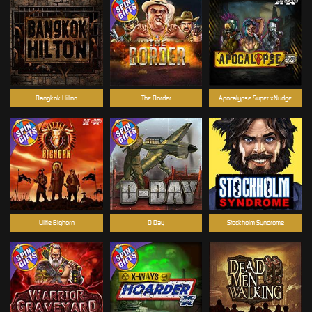
Bangkok Hilton
The Border
Apocalypse Super xNudge
Little Bighorn
D Day
Stockholm Syndrome