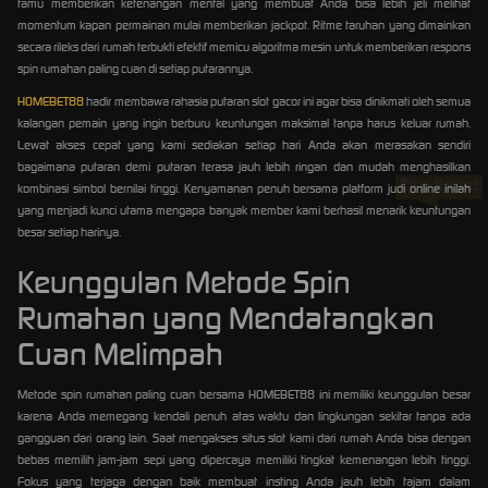
tamu memberikan ketenangan mental yang membuat Anda bisa lebih jeli melihat
momentum kapan permainan mulai memberikan jackpot. Ritme taruhan yang dimainkan
secara rileks dari rumah terbukti efektif memicu algoritma mesin untuk memberikan respons
spin rumahan paling cuan di setiap putarannya.
HOMEBET88
hadir membawa rahasia putaran slot gacor ini agar bisa dinikmati oleh semua
kalangan pemain yang ingin berburu keuntungan maksimal tanpa harus keluar rumah.
Lewat akses cepat yang kami sediakan setiap hari Anda akan merasakan sendiri
bagaimana putaran demi putaran terasa jauh lebih ringan dan mudah menghasilkan
Tap Saya!
kombinasi simbol bernilai tinggi. Kenyamanan penuh bersama platform judi online inilah
yang menjadi kunci utama mengapa banyak member kami berhasil menarik keuntungan
besar setiap harinya.
Keunggulan Metode Spin
Rumahan yang Mendatangkan
Cuan Melimpah
Metode spin rumahan paling cuan bersama HOMEBET88 ini memiliki keunggulan besar
karena Anda memegang kendali penuh atas waktu dan lingkungan sekitar tanpa ada
gangguan dari orang lain. Saat mengakses situs slot kami dari rumah Anda bisa dengan
bebas memilih jam-jam sepi yang dipercaya memiliki tingkat kemenangan lebih tinggi.
Fokus yang terjaga dengan baik membuat insting Anda jauh lebih tajam dalam