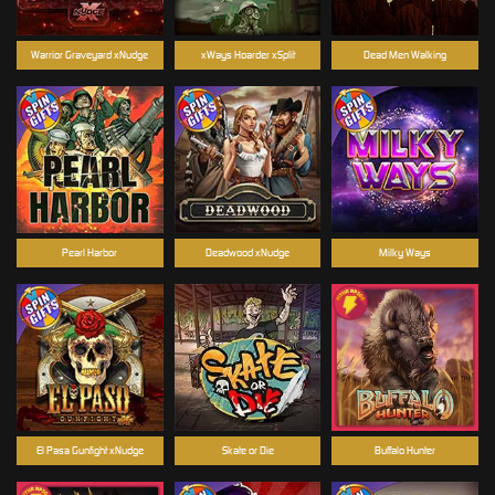
Warrior Graveyard xNudge
xWays Hoarder xSplit
Dead Men Walking
Pearl Harbor
Deadwood xNudge
Milky Ways
El Pasa Gunfight xNudge
Skate or Die
Buffalo Hunter