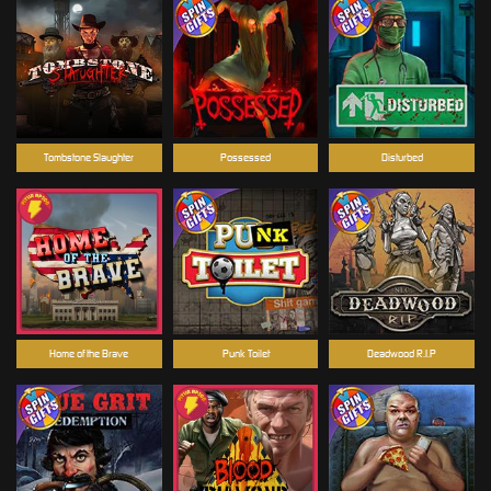
Tombstone Slaughter
Possessed
Disturbed
Home of the Brave
Punk Toilet
Deadwood R.I.P