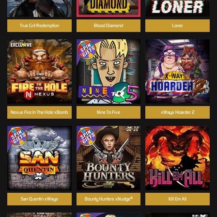
True Grit Redemption
Blood Diamond
Loner
Nexus Fire In The Hole xBomb
Nine To Five
xWays Hoarder 2
San Quentin xWays
Bounty Hunters xNudge®
Kill Em All