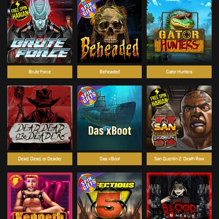
Brute Force
Beheaded
Gator Hunters
Dead, Dead, or Deader
Das xBoot
San Quentin 2: Death Row