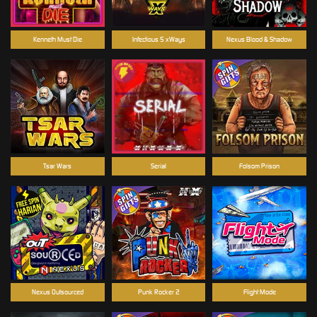
Kenneth Must Die
Infectious 5 xWays
Nexus Blood & Shadow
Tsar Wars
Serial
Folsom Prison
Nexus Outsourced
Punk Rocker 2
Flight Mode