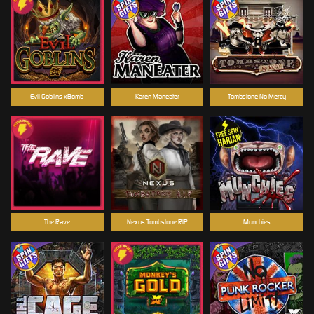
Evil Goblins xBomb
Karen Maneater
Tombstone No Mercy
The Rave
Nexus Tombstone RIP
Munchies