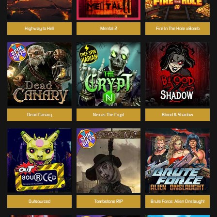
Highway to Hell
Mental 2
Fire In The Hole xBomb
Dead Canary
Nexus The Crypt
Blood & Shadow
Outsourced
Tombstone RIP
Brute Force: Alien Onslaught