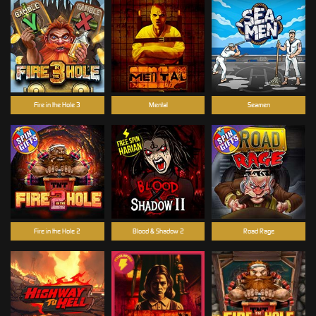
Fire in the Hole 3
Mental
Seamen
Fire in the Hole 2
Blood & Shadow 2
Road Rage