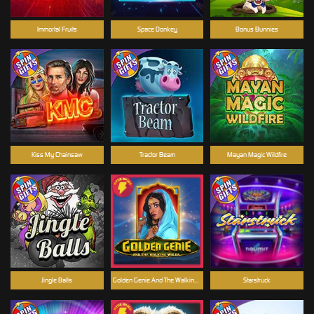
Immortal Fruits
Space Donkey
Bonus Bunnies
Kiss My Chainsaw
Tractor Beam
Mayan Magic Wildfire
Jingle Balls
Golden Genie And The Walking Wilds
Starstruck