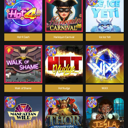
Hot 4 Cash
Harlequin Carnival
Ice Ice Yeti
Walk of Shame
Hot Nudge
WiXX