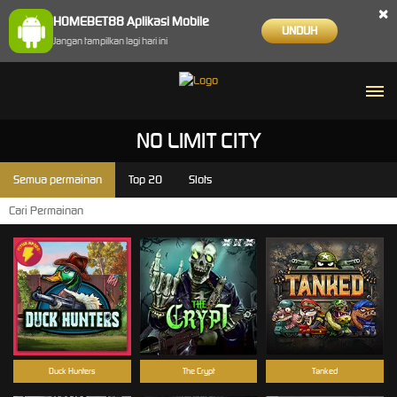
×
HOMEBET88 Aplikasi Mobile
UNDUH
Jangan tampilkan lagi hari ini
NO LIMIT CITY
Semua permainan
Top 20
Slots
Duck Hunters
The Crypt
Tanked