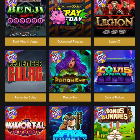
Benji Killed in Vegas
Outsourced: Payday
Legion X
Remember Gulag
Poison Eve
Coins of Fortune