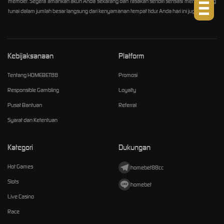
member. Segera amankan akun Anda sekarang dan rasakan sendiri sensasi menarik uang
tunai dalam jumlah besar langsung dari kenyamanan tempat tidur Anda hari ini juga.
Kebijaksanaan
Platform
Tentang HOMEBET88
Promosi
Responsible Gambling
Loyalty
Pusat Bantuan
Referral
Syarat dan Ketentuan
Kategori
Dukungan
Hot Games
homebet88cc
Slots
homebet
Live Casino
Race