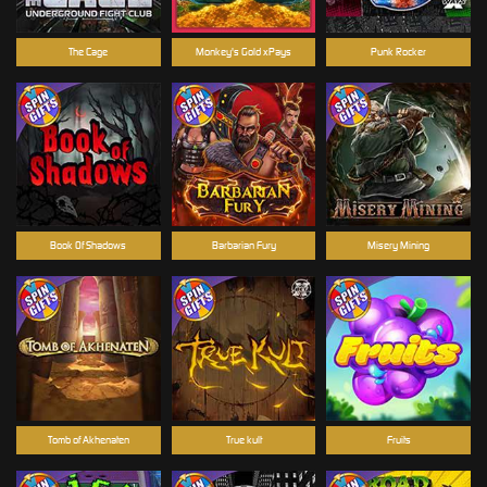
The Cage
Monkey's Gold xPays
Punk Rocker
Book Of Shadows
Barbarian Fury
Misery Mining
Tomb of Akhenaten
True kult
Fruits