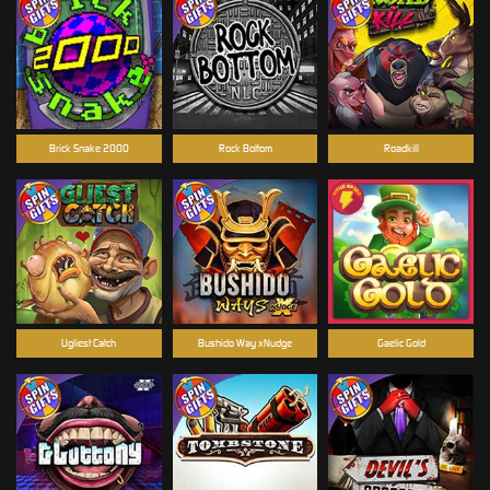
Brick Snake 2000
Rock Bottom
Roadkill
Ugliest Catch
Bushido Way xNudge
Gaelic Gold