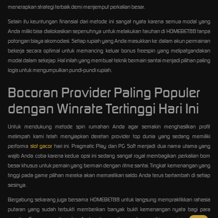
menerapkan strategi terbaik demi menjemput perkalian besar.
Selain itu keuntungan finansial dari metode ini sangat nyata karena semua modal yang
Anda miliki bisa dialokasikan sepenuhnya untuk melakukan taruhan di HOMEBET88 tanpa
potongan biaya akomodasi. Setiap rupiah yang Anda masukkan ke dalam akun permainan
bekerja secara optimal untuk memancing keluar bonus freespin yang melipatgandakan
modal dalam sekejap. Hal inilah yang membuat teknik bermain santai menjadi pilihan paling
logis untuk mengumpulkan pundi-pundi rupiah.
Bocoran Provider Paling Populer
dengan Winrate Tertinggi Hari Ini
Untuk mendukung metode spin rumahan Anda agar semakin menghasilkan profit
melimpah kami telah menyiapkan deretan provider top dunia yang sedang memiliki
performa
slot gacor
hari ini. Pragmatic Play dan PG Soft menjadi dua nama utama yang
wajib Anda coba karena kedua opsi ini sedang sangat royal membagikan perkalian bom
besar khusus untuk pemain yang bermain dengan ritme santai. Tingkat kemenangan yang
tinggi pada game pilihan mereka akan memastikan saldo Anda terus bertambah di setiap
sesinya.
Bergabung sekarang juga bersama HOMEBET88 untuk langsung mempraktikkan rahasia
putaran yang sudah terbukti memberikan banyak bukti kemenangan nyata bagi para