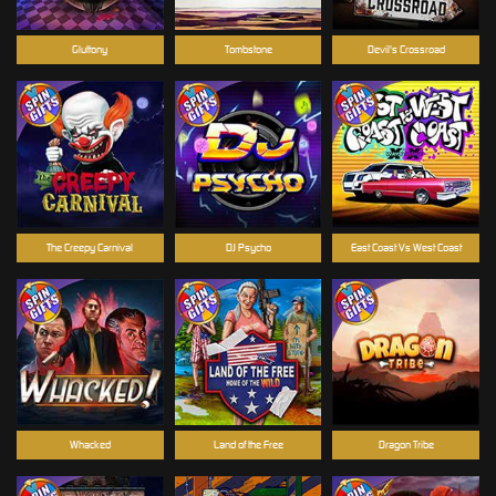
Gluttony
Tombstone
Devil's Crossroad
The Creepy Carnival
DJ Psycho
East Coast Vs West Coast
Whacked
Land of the Free
Dragon Tribe