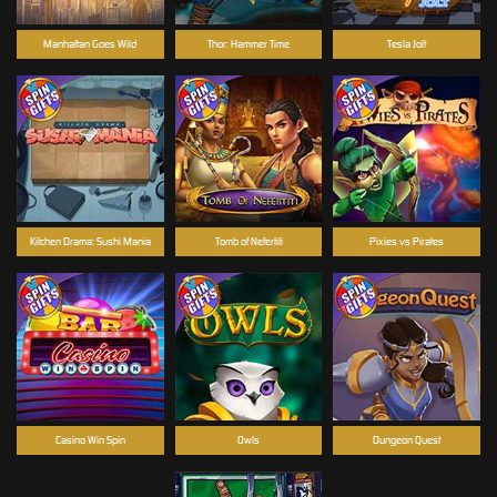
Manhattan Goes Wild
Thor: Hammer Time
Tesla Jolt
Kitchen Drama: Sushi Mania
Tomb of Nefertiti
Pixies vs Pirates
Casino Win Spin
Owls
Dungeon Quest