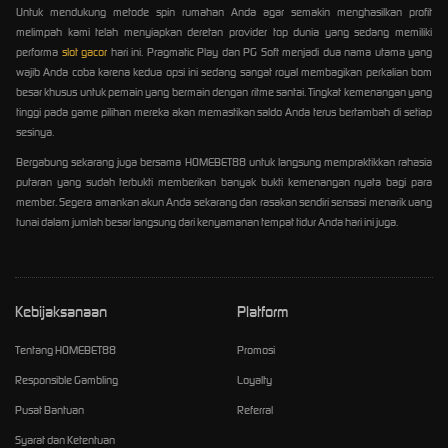
Untuk mendukung metode spin rumahan Anda agar semakin menghasilkan profit
melimpah kami telah menyiapkan deretan provider top dunia yang sedang memiliki
performa
slot gacor
hari ini. Pragmatic Play dan PG Soft menjadi dua nama utama yang
wajib Anda coba karena kedua opsi ini sedang sangat royal membagikan perkalian bom
besar khusus untuk pemain yang bermain dengan ritme santai. Tingkat kemenangan yang
tinggi pada game pilihan mereka akan memastikan saldo Anda terus bertambah di setiap
sesinya.
Bergabung sekarang juga bersama HOMEBET88 untuk langsung mempraktikkan rahasia
putaran yang sudah terbukti memberikan banyak bukti kemenangan nyata bagi para
member. Segera amankan akun Anda sekarang dan rasakan sendiri sensasi menarik uang
tunai dalam jumlah besar langsung dari kenyamanan tempat tidur Anda hari ini juga.
Kebijaksanaan
Platform
Tentang HOMEBET88
Promosi
Responsible Gambling
Loyalty
Pusat Bantuan
Referral
Syarat dan Ketentuan