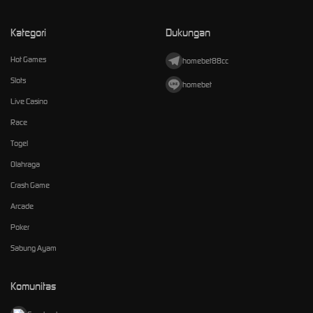
Kategori
Dukungan
Hot Games
homebet88cc
Slots
homebet
Live Casino
Race
Togel
Olahraga
Crash Game
Arcade
Poker
Sabung Ayam
Komunitas