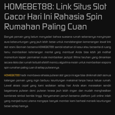
HOMEBET88: Link Situs Slot
Gacor Hari Ini Rahasia Spin
Rumahan Paling Cuan
Banyak pemain yang belum menyadari bahwa suasana rumah sebenarnya menyimpan
aura keberuntungan yang jauh lebih besar untuk mendatangkan kemenangan lewat link
slot resmi. Bermain bersama HOMEBET88 sambil rebahan di kasur atau bersantai di ruang
tamu memberikan ketenangan mental yang membuat Anda bisa lebih jeli melihat
momentum kapan permainan mulai memberikan jackpot. Ritme taruhan yang dimainkan
secara rileks dari rumah terbukti efektif memicu algoritma mesin untuk memberikan respons
spin rumahan paling cuan di setiap putarannya.
HOMEBET88
hadir membawa rahasia putaran slot gacor ini agar bisa dinikmati oleh semua
kalangan pemain yang ingin berburu keuntungan maksimal tanpa harus keluar rumah.
Lewat akses cepat yang kami sediakan setiap hari Anda akan merasakan sendiri
bagaimana putaran demi putaran terasa jauh lebih ringan dan mudah menghasilkan
kombinasi simbol bernilai tinggi. Kenyamanan penuh bersama platform judi online inilah
yang menjadi kunci utama mengapa banyak member kami berhasil menarik keuntungan
besar setiap harinya.