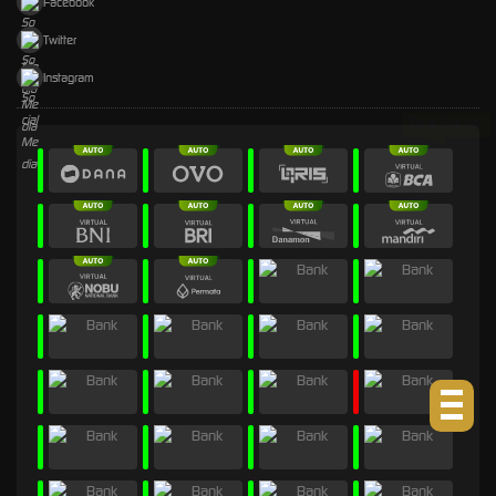
Facebook
Twitter
Instagram
Tap Saya!